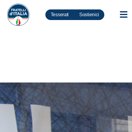
Tesserati
Sostienici
C. destra, Lollobrigida: Invito
Meloni su lista unica non è
rivolto al Ncd. Lupi e Alfano
possono dormire tranquilli