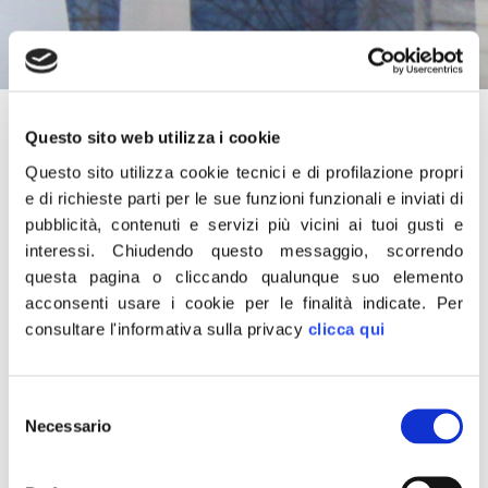
27 Febbraio 2017
Questo sito web utilizza i cookie
Questo sito utilizza cookie tecnici e di profilazione propri
«Vorremmo fosse chiaro a tutti che Giorgia Meloni ha parlato
e di richieste parti per le sue funzioni funzionali e inviati di
di lista unica alle amministrative fondata sulla difesa della
pubblicità, contenuti e servizi più vicini ai tuoi gusti e
sovranità e degli interessi degli italiani. L’invito dunque non è
interessi.
Chiudendo questo messaggio, scorrendo
rivolto al Ncd, che ha tradito il proprio mandato elettorale e ha
questa pagina o cliccando qualunque suo elemento
acconsenti usare i cookie per le finalità indicate.
Per
fatto lo zerbino della Merkel e delle lobby. Lupi e Alfano
consultare l'informativa sulla privacy
clicca qui
possono dunque dormire tranquilli».
È quanto dichiara Francesco Lollobrigida, responsabile
Selezione
nazionale Organizzazione di Fratelli d’Italia.
Necessario
del
consenso
CONDIVIDI