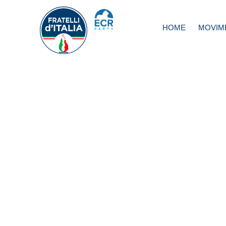
HOME
MOVIM
Caivano: De Luc
esperto in passer
da Meloni fatti e
chiacchiere