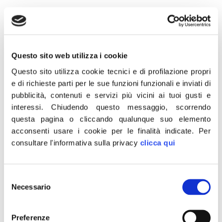
3 Aprile 2013
Questo sito web utilizza i cookie
Questo sito utilizza cookie tecnici e di profilazione propri
“Sarà l’on. Giorgia Meloni il capogruppo di
e di richieste parti per le sue funzioni funzionali e inviati di
“Fratelli d’Italia” a Montecitorio. La decisione
pubblicità, contenuti e servizi più vicini ai tuoi gusti e
è stata presa all’unanimità nel corso di una
interessi.
Chiudendo questo messaggio, scorrendo
riunione che si è tenuta oggi alla Camera”.
questa pagina o cliccando qualunque suo elemento
acconsenti usare i cookie per le finalità indicate.
Per
È quanto comunica in una nota l’ufficio
consultare l'informativa sulla privacy
clicca qui
stampa di Fratelli d’Italia.
Roma, 3 aprile 2013
Selezione
Necessario
del
CONDIVIDI
consenso
Preferenze