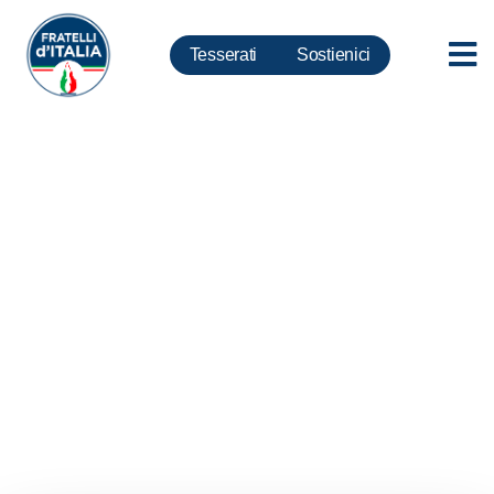
Tesserati
Sostienici
Camera, Giorgia Meloni
capogruppo di Fratelli d’Italia