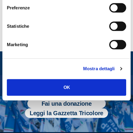
CONDIVIDI
Preferenze
Statistiche
Marketing
Entra nel mondo di
Fratelli d'Italia
Mostra dettagli
OK
Tesserati
Fai una donazione
Leggi la Gazzetta Tricolore