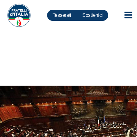
Tesserati
Sostienici
Camera, Lollobrigida: benvenuti
in FdI a Bond, Di Sarno e
d’Ettore