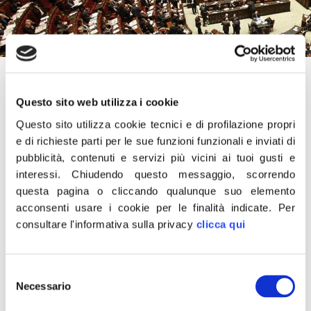
15 Settembre 2022
Questo sito web utilizza i cookie
“Benvenuti in Fratelli d’Italia ai colleghi Dario Bond (ex
Forza Italia), Gianfranco Di Sarno (ex Movimento 5
Questo sito utilizza cookie tecnici e di profilazione propri
e di richieste parti per le sue funzioni funzionali e inviati di
Stelle) e Felice Maurizio D’Ettore (ex Vinciamo Italia) che
pubblicità, contenuti e servizi più vicini ai tuoi gusti e
nella giornata di oggi, a liste elettorali chiuse e quindi in
interessi.
Chiudendo questo messaggio, scorrendo
modo del tutto disinteressato, aderiscono con
questa pagina o cliccando qualunque suo elemento
convinzione al progetto di Giorgia Meloni iscrivendosi al
acconsenti usare i cookie per le finalità indicate.
Per
nostro Gruppo. Fratelli d’Italia a Montecitorio conta
consultare l'informativa sulla privacy
clicca qui
adesso 40 deputati”.
Lo dichiara il capogruppo di Fratelli d’Italia alla Camera,
Selezione
Necessario
del
Francesco Lollobrigida.
consenso