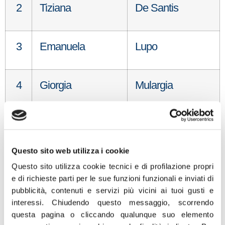
2
Tiziana
De Santis
3
Emanuela
Lupo
4
Giorgia
Mulargia
5
Consuelo
Paolucci
Questo sito web utilizza i cookie
6
Teresa
Polito
Questo sito utilizza cookie tecnici e di profilazione propri
e di richieste parti per le sue funzioni funzionali e inviati di
pubblicità, contenuti e servizi più vicini ai tuoi gusti e
7
Maurizio
Dell’Uomo
interessi.
Chiudendo questo messaggio, scorrendo
questa pagina o cliccando qualunque suo elemento