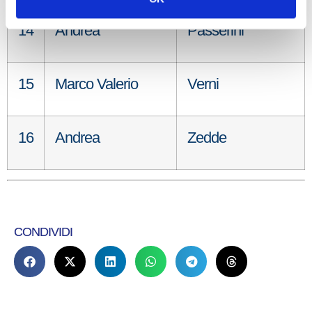
14
Andrea
Passerini
15
Marco Valerio
Verni
16
Andrea
Zedde
CONDIVIDI