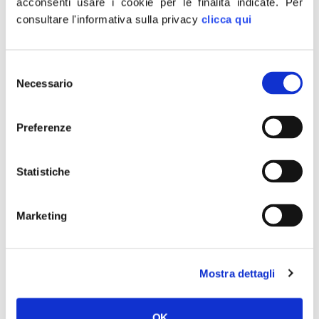
acconsenti usare i cookie per le finalità indicate.
Per
8
Michele
Di Gennaro
consultare l'informativa sulla privacy
clicca qui
Selezione
9
Mario
Fiorentini
Necessario
del
consenso
Preferenze
10
Claudio
Fogari
Statistiche
11
Claudio
Iacobelli
Marketing
12
Alfono
Marcucci
Mostra dettagli
13
Alessio
Orfei
OK