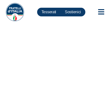
Tesserati
Sostienici
Cannabis, Bellucci: No alle
false verità di +Europa, basta
giocare con la vita dei giovani