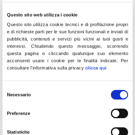
scientifica mette in evidenza che il THC
influenza la maturazione delle reti neuronali
Questo sito web utilizza i cookie
corticali, soprattutto quando la sostanza è
Questo sito utilizza cookie tecnici e di profilazione propri
assunta prima dei 25 anni di età e, per la
e di richieste parti per le sue funzioni funzionali e inviati di
propria neurotossicità, determina dei veri e
pubblicità, contenuti e servizi più vicini ai tuoi gusti e
propri cambiamenti nella struttura del
interessi.
Chiudendo questo messaggio, scorrendo
cervello, oltre ad alterare le emozioni, le
questa pagina o cliccando qualunque suo elemento
acconsenti usare i cookie per le finalità indicate.
Per
prestazioni cognitive e la memoria. Non
consultare l'informativa sulla privacy
clicca qui
possiamo giocare con la vita dei nostri
giovani visto che il 26% della popolazione
studentesca sostiene di avere utilizzato la
Selezione
cannabis almeno una volta nell’ultimo anno
Necessario
del
consenso
(dati ultima Relazione del Dipartimento
Politiche Antidroga della Presidenza del
Preferenze
Consiglio dei Ministri). Per questo Fratelli
d’Italia non può contemplare un utilizzo del
Statistiche