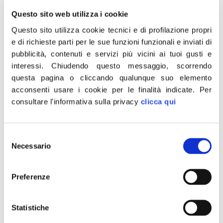
Lo ha detto il presidente di Fratelli d’Italia,
Questo sito web utilizza i cookie
Giorgia Meloni, intervenendo
Questo sito utilizza cookie tecnici e di profilazione propri
telefonicamente al sit-in organizzato questa
e di richieste parti per le sue funzioni funzionali e inviati di
mattina da FdI a Pisa sul luogo dove è
pubblicità, contenuti e servizi più vicini ai tuoi gusti e
interessi.
Chiudendo questo messaggio, scorrendo
avvenuta l’aggressione ai danni di un
questa pagina o cliccando qualunque suo elemento
carabiniere impegnato in un’operazione anti
acconsenti usare i cookie per le finalità indicate.
Per
abusivismo commerciale.
consultare l'informativa sulla privacy
clicca qui
“I diritti non riguardano i soprusi: non è un
diritto il commercio abusivo e non è un diritto
Selezione
stare illegalmente in Italia. C’è una sola
Necessario
del
soluzione: tolleranza zero verso
consenso
l’immigrazione irregolare e il commercio
Preferenze
abusivo, nel rispetto di tutta quella gente che
fa il proprio lavoro osservando le regole e
Statistiche
comportandosi bene. Lo abbiamo visto