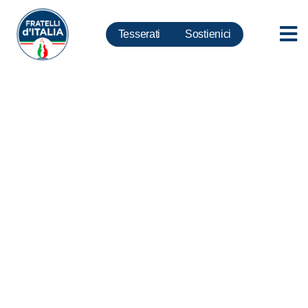
Tesserati
Sostienici
Carabiniere aggredito a Pisa,
Meloni: FdI chiede tolleranza
zero al Governo, Conte contro
clandestini ed abusivi