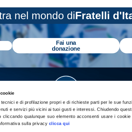
tra nel mondo di
Fratelli d'It
Fai una
donazione
 cookie
tecnici e di profilazione propri e di richieste parti per le sue funz
enuti e servizi più vicini ai tuoi gusti e interessi.
Chiudendo quest
 cliccando qualunque suo elemento acconsenti usare i cookie pe
informativa sulla privacy
clicca qui
a
Gazzetta Tricolore
per tenerti aggiornato