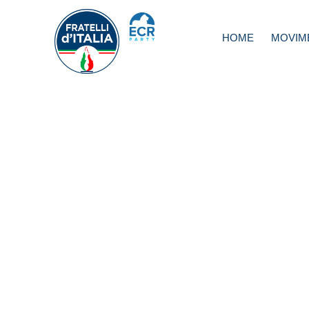
HOME
MOVIM
Caro carburante,
Meloni: chi sta
speculando su
momento dramma
va fermato
immediatamente
Governo si svegl