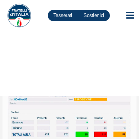
Tesserati
Sostienici
Cashback, Meloni:
maggioranza Draghi non sente
ragione e boccia mozione Fdi,
di questa scelta ne
risponderanno agli italiani