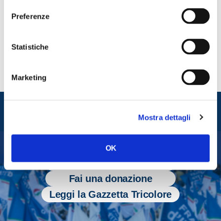
Preferenze
CONDIVIDI
Statistiche
Marketing
Entra nel mondo di
Fratelli d'Italia
Mostra dettagli
OK
Tesserati
Fai una donazione
Leggi la Gazzetta Tricolore