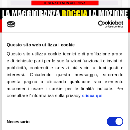
7 Aprile 2021
Questo sito web utilizza i cookie
«La maggioranza Draghi non sente ragioni: fa cadere
Questo sito utilizza cookie tecnici e di profilazione propri
nel vuoto l’appello di Fratelli d’Italia e in Senato vota
e di richieste parti per le sue funzioni funzionali e inviati di
contro la nostra mozione per destinare ai ristori i 5
miliardi del cashback. I partiti che sostengono il governo
pubblicità, contenuti e servizi più vicini ai tuoi gusti e
Draghi hanno scelto ufficialmente di allinearsi alla
interessi.
Chiudendo questo messaggio, scorrendo
posizione del Pd e del M5s: in piena pandemia l’Italia
questa pagina o cliccando qualunque suo elemento
butterà 5 miliardi di euro per la lotta al contante e la
acconsenti usare i cookie per le finalità indicate.
Per
lotteria degli scontrini invece di destinare quelle risorse
per salvare aziende in crisi e posti di lavoro a rischio. Di
consultare l'informativa sulla privacy
clicca qui
questa scelta risponderanno agli italiani».
Lo dichiara il presidente di Fratelli d’Italia, Giorgia Meloni.
Selezione
Necessario
del
consenso