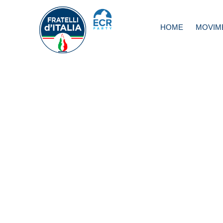
HOME
MOVIM
Catania: su Salv
Pogliese
interpretazione il
legge Severino