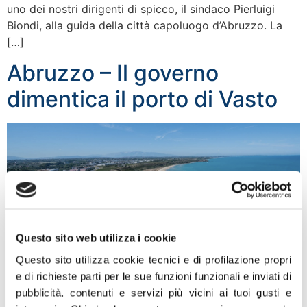
uno dei nostri dirigenti di spicco, il sindaco Pierluigi
Biondi, alla guida della città capoluogo d’Abruzzo. La
[…]
Abruzzo – Il governo
dimentica il porto di Vasto
Questo sito web utilizza i cookie
Questo sito utilizza cookie tecnici e di profilazione propri
e di richieste parti per le sue funzioni funzionali e inviati di
Il Decreto Legge approvato ieri dal Consiglio dei
pubblicità, contenuti e servizi più vicini ai tuoi gusti e
Ministri sulla sicurezza e lo sviluppo delle infrastrutture,