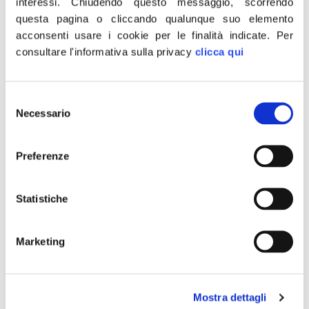
interessi.
Chiudendo questo messaggio, scorrendo
dei trasporti e della mobilità sostenibile, proposto dal
questa pagina o cliccando qualunque suo elemento
Presidente Draghi e dal Ministro Giovannini, contiene un
acconsenti usare i cookie per le finalità indicate.
Per
importante riconoscimento nei confronti del porto di
consultare l'informativa sulla privacy
clicca qui
Termoli, elevato a porto di rango nazionale,
riconoscimento che non è stato, invece, attribuito al
porto […]
Selezione
Necessario
del
L’Aquila: Certificati
consenso
anagrafici anche in
Preferenze
tabaccheria
Statistiche
Marketing
Mostra dettagli