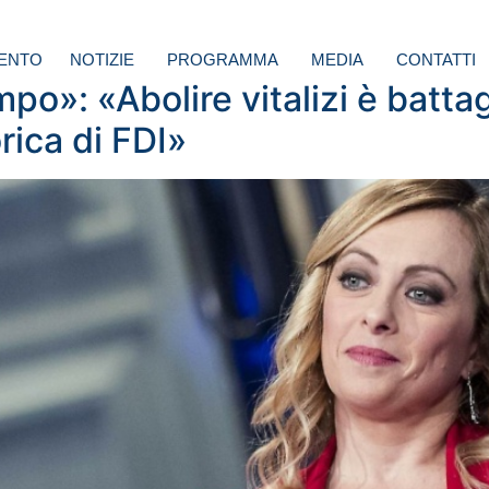
ENTO
NOTIZIE
PROGRAMMA
MEDIA
CONTATTI
po»: «Abolire vitalizi è battagl
rica di FDI»