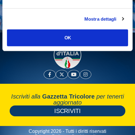
Fai una donazione
Leggi la Gazzetta Tricolore
Mostra dettagli
OK
Iscriviti alla
Gazzetta Tricolore
per tenerti
aggiornato
ISCRIVITI
Copyright 2026 - Tutti i diritti riservati