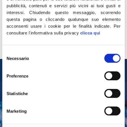
pubblicità, contenuti e servizi più vicini ai tuoi gusti e
interessi.
Chiudendo questo messaggio, scorrendo
questa pagina o cliccando qualunque suo elemento
acconsenti usare i cookie per le finalità indicate.
Per
consultare l'informativa sulla privacy
clicca qui
On. Edmondo Cirielli Attività svolta
Selezione
Necessario
del
Entra nel mondo di
consenso
Fratelli d'Italia
Preferenze
Statistiche
Tesserati
Fai una donazione
Marketing
Leggi la Gazzetta Tricolore