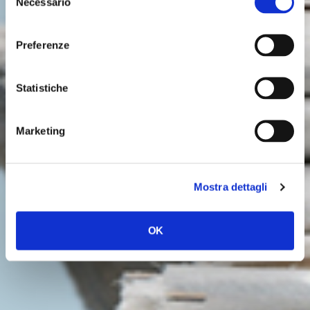
ULTIME NOTIZIE
Necessario
del
consenso
Preferenze
Statistiche
Marketing
Mostra dettagli
OK