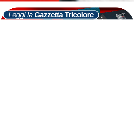
Leggi la
Gazzetta Tricolore
Ultime
Notizie
Cerca
9
LUG
Moda Lvmh, Crosetto: Inaccettabile
commento ministro Zanonato
LEGGI