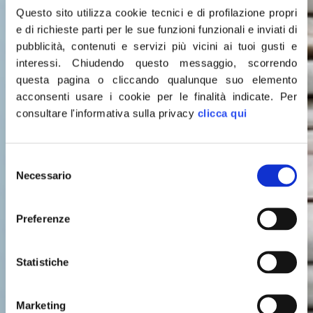
Questo sito utilizza cookie tecnici e di profilazione propri
e di richieste parti per le sue funzioni funzionali e inviati di
pubblicità, contenuti e servizi più vicini ai tuoi gusti e
interessi.
Chiudendo questo messaggio, scorrendo
questa pagina o cliccando qualunque suo elemento
acconsenti usare i cookie per le finalità indicate.
Per
consultare l'informativa sulla privacy
clicca qui
Selezione
Leggi le
Necessario
del
consenso
ULTIME NOTIZIE
Preferenze
Statistiche
Marketing