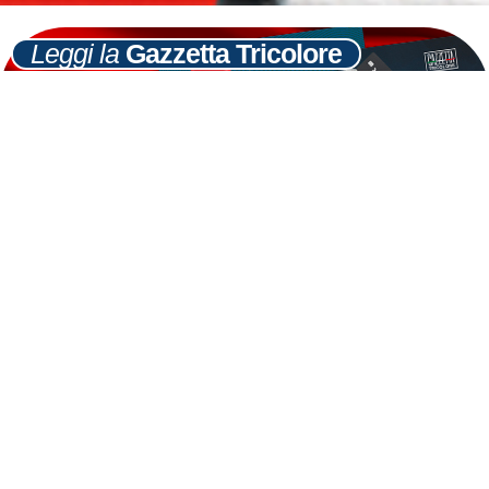
Leggi la
Gazzetta Tricolore
Ultime
Notizie
Cerca
13
GIU
Roma, Rampelli: Alemanno si difende da
accuse mediocrità con progetti FdI
LEGGI