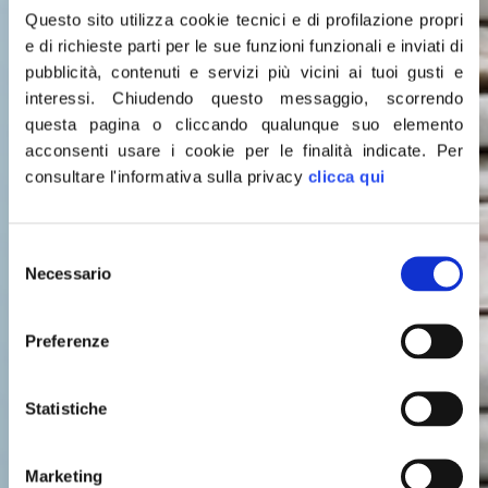
Questo sito utilizza cookie tecnici e di profilazione propri
e di richieste parti per le sue funzioni funzionali e inviati di
pubblicità, contenuti e servizi più vicini ai tuoi gusti e
interessi.
Chiudendo questo messaggio, scorrendo
questa pagina o cliccando qualunque suo elemento
acconsenti usare i cookie per le finalità indicate.
Per
consultare l'informativa sulla privacy
clicca qui
Selezione
Leggi le
Necessario
del
consenso
ULTIME NOTIZIE
Preferenze
Statistiche
Marketing