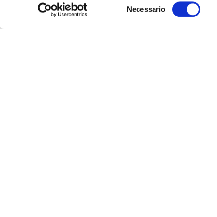
Selezione
Necessario
del
consenso
Ultime
Notizie
12
GIU
Pensioni d’oro, Meloni:
Dispiaciuti per silenzio
Napolitano su sentenza
LEGGI