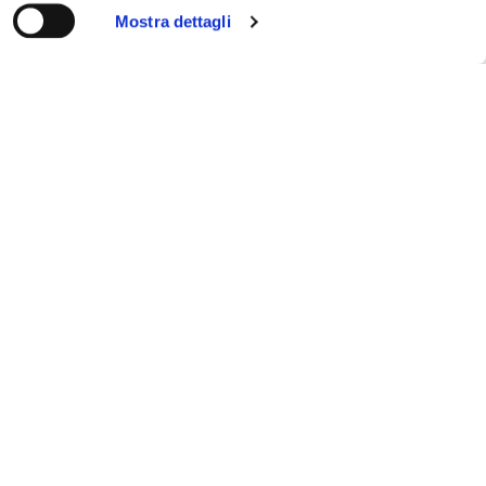
Mostra dettagli
Cerca
12
GIU
Aborto, Meloni: Sinistra blocca
mozione sostegno alla natalità
LEGGI