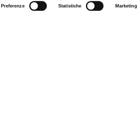
Preferenze
Statistiche
Marketing
12
GIU
Imu, Meloni: No Comm.
Finanze a emendamento FdI è
danno a imprese
LEGGI