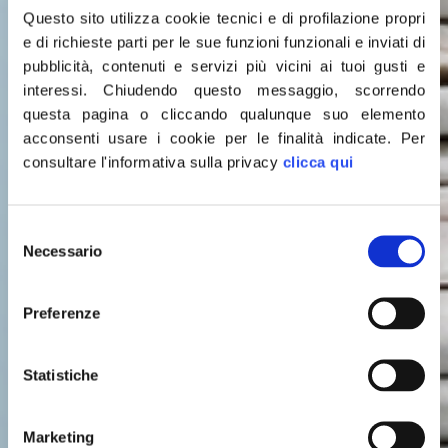
Questo sito utilizza cookie tecnici e di profilazione propri
e di richieste parti per le sue funzioni funzionali e inviati di
pubblicità, contenuti e servizi più vicini ai tuoi gusti e
interessi.
Chiudendo questo messaggio, scorrendo
questa pagina o cliccando qualunque suo elemento
acconsenti usare i cookie per le finalità indicate.
Per
consultare l'informativa sulla privacy
clicca qui
Selezione
Leggi le
Necessario
del
consenso
ULTIME NOTIZIE
Preferenze
Statistiche
Marketing