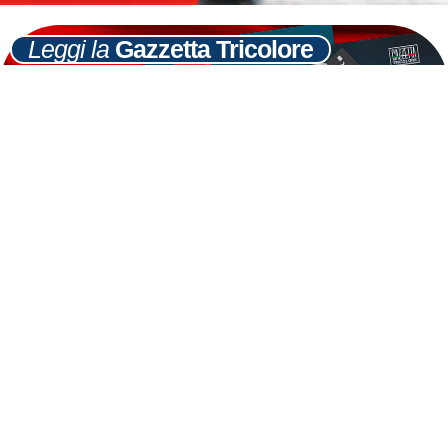
Leggi la
Gazzetta Tricolore
Ultime
Notizie
Cerca
12
GIU
Meloni al Messaggero: Il Pdl ha
disorientato gli elettori. Silvio non basta se
dietro non c’è niente
LEGGI