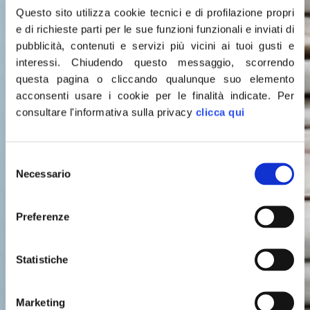
Questo sito utilizza cookie tecnici e di profilazione propri
e di richieste parti per le sue funzioni funzionali e inviati di
pubblicità, contenuti e servizi più vicini ai tuoi gusti e
interessi.
Chiudendo questo messaggio, scorrendo
questa pagina o cliccando qualunque suo elemento
acconsenti usare i cookie per le finalità indicate.
Per
consultare l'informativa sulla privacy
clicca qui
Selezione
Leggi le
Necessario
del
consenso
ULTIME NOTIZIE
Preferenze
Statistiche
Marketing