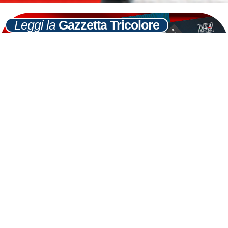
Leggi la
Gazzetta Tricolore
Ultime
Notizie
Cerca
22
FEB
Meloni: bocciati redditometro e regime di
polizia fiscale
LEGGI