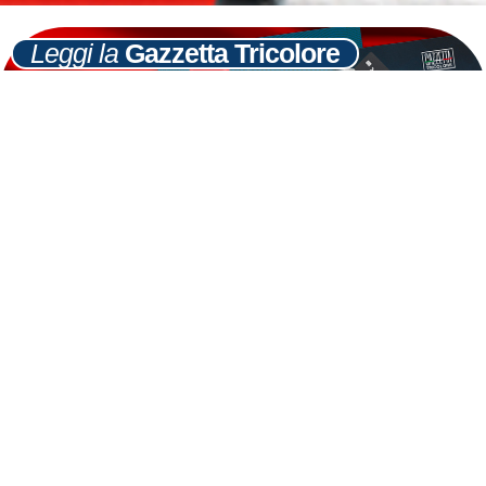
Leggi la
Gazzetta Tricolore
Ultime
Notizie
Cerca
31
GEN
Fidanza:abbraccio mortale Merkel,Monti
finirà peggio di Sarkozy
LEGGI