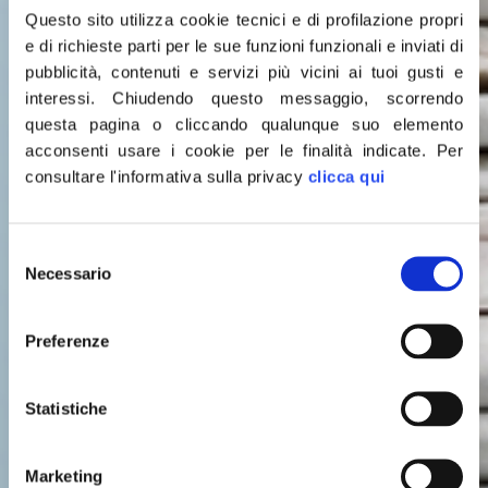
Questo sito utilizza cookie tecnici e di profilazione propri
e di richieste parti per le sue funzioni funzionali e inviati di
pubblicità, contenuti e servizi più vicini ai tuoi gusti e
interessi.
Chiudendo questo messaggio, scorrendo
questa pagina o cliccando qualunque suo elemento
acconsenti usare i cookie per le finalità indicate.
Per
consultare l'informativa sulla privacy
clicca qui
Selezione
Leggi le
Necessario
del
consenso
ULTIME NOTIZIE
Preferenze
Statistiche
Marketing