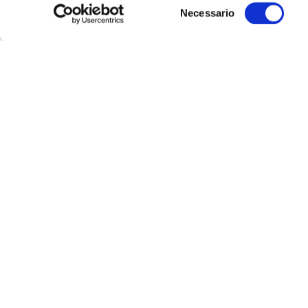
Selezione
Necessario
del
consenso
Ultime
Notizie
15
GEN
PPE: Fidanza a Daul, Monti ha
negato appartenenza a partito
LEGGI