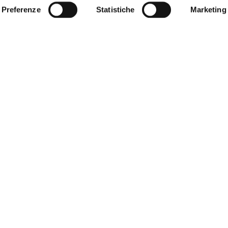
Preferenze
Statistiche
Marketing
15
GEN
Totaro: da Fini a Diliberto, il
centrosinistra è ormai
un’armata Brancaleone
LEGGI