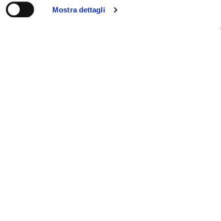
Mostra dettagli
Cerca
15
GEN
Butti: per nostro gruppo lo
0,3% di spazio,Gubitosi ponga
rimedio
LEGGI