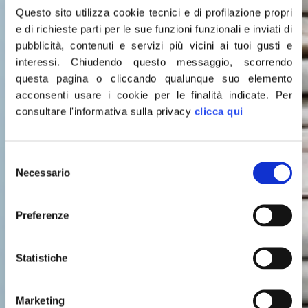
Questo sito utilizza cookie tecnici e di profilazione propri
e di richieste parti per le sue funzioni funzionali e inviati di
pubblicità, contenuti e servizi più vicini ai tuoi gusti e
interessi.
Chiudendo questo messaggio, scorrendo
questa pagina o cliccando qualunque suo elemento
acconsenti usare i cookie per le finalità indicate.
Per
consultare l'informativa sulla privacy
clicca qui
Selezione
Leggi le
Necessario
del
consenso
ULTIME NOTIZIE
Preferenze
Statistiche
Marketing