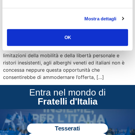
Mostra dettagli
“L’esclusione dal superbonus 110% delle strutture
alberghiere è l’ennesima dimostrazione della poca
OK
attenzione che il governo sta dedicando al comparto
turistico. Dopo più di un anno di chiusure, restrizioni,
limitazioni della mobilità e della libertà personale e
ristori inesistenti, agli alberghi veneti ed italiani non è
concessa neppure questa opportunità che
consentirebbe di ammodernare l’offerta, […]
Entra nel mondo di
Fratelli d'Italia
Tesserati