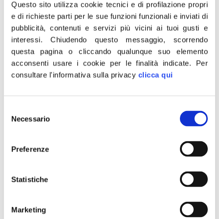
Questo sito utilizza cookie tecnici e di profilazione propri
attenzione che il Governo
e di richieste parti per le sue funzioni funzionali e inviati di
pubblicità, contenuti e servizi più vicini ai tuoi gusti e
sta dedicando al settore
interessi.
Chiudendo questo messaggio, scorrendo
turismo. Basta promesse: a
questa pagina o cliccando qualunque suo elemento
acconsenti usare i cookie per le finalità indicate.
Per
più di un anno dall’inizio
consultare l'informativa sulla privacy
clicca qui
pandemia servono fatti
Selezione
Necessario
del
consenso
Preferenze
Statistiche
Marketing