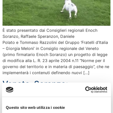
È stato presentato dai Consiglieri regionali Enoch
Soranzo, Raffaele Speranzon, Daniele
Polato e Tommaso Razzolini del Gruppo ‘Fratelli d’Italia
– Giorgia Meloni’ in Consiglio regionale del Veneto
(primo firmatario Enoch Soranzo) un progetto di legge
di modifica alla L. R. 23 aprile 2004 n.11 “Norme per il
governo del territorio e in materia di paesaggio”, che ne
implementerà i contenuti definendo nuovi […]
Veneto, Soranzo:
esclusione alberghi da
superbonus 110% è
Questo sito web utilizza i cookie
dimostrazione di poca