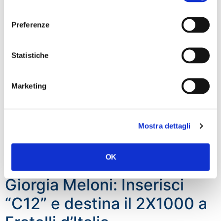
consenso
“C12” e destina il 2X1000 a
Preferenze
Fratelli d’Italia
Statistiche
Marketing
Mostra dettagli
OK
Giorgia Meloni: Inserisci
“C12” e destina il 2X1000 a