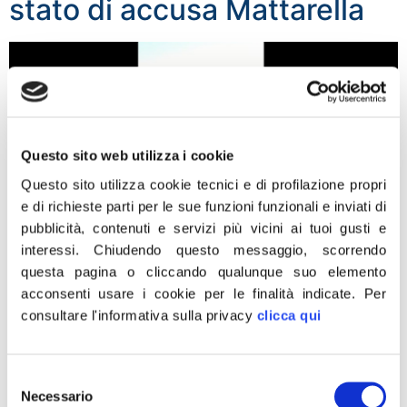
stato di accusa Mattarella
Questo sito web utilizza i cookie
Questo sito utilizza cookie tecnici e di profilazione propri
e di richieste parti per le sue funzioni funzionali e inviati di
pubblicità, contenuti e servizi più vicini ai tuoi gusti e
interessi.
Chiudendo questo messaggio, scorrendo
questa pagina o cliccando qualunque suo elemento
Giorgia Meloni: Mettiamo in
acconsenti usare i cookie per le finalità indicate.
Per
stato di accusa Mattarella
consultare l'informativa sulla privacy
clicca qui
Selezione
Giorgia Meloni: Inserisci
Necessario
del