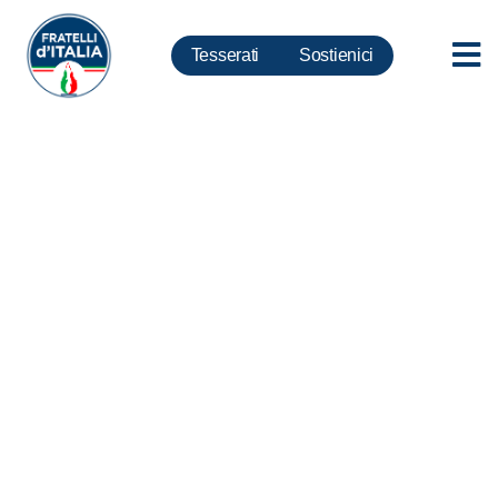
Tesserati
Sostienici
Centrodestra, Crosetto a
Salvini: Dimostri che esiste e
sa guidarlo e tutelarlo