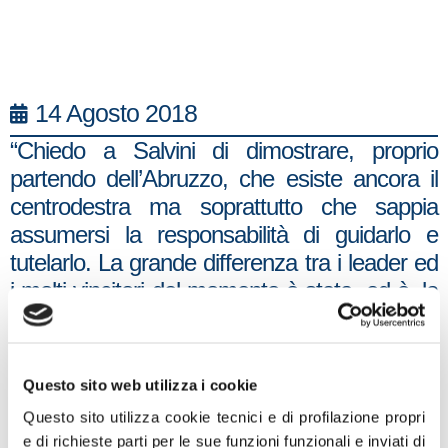
14 Agosto 2018
“Chiedo a Salvini di dimostrare, proprio
partendo dell’Abruzzo, che esiste ancora il
centrodestra ma soprattutto che sappia
assumersi la responsabilità di guidarlo e
tutelarlo. La grande differenza tra i leader ed
i molti vincitori del momento è stata, ed è, la
capacità di andare oltre la loro forza politica,
di saper avere un orizzonte maggiore, più
ampio, di lungo termine e meno egoista.
Questo sito web utilizza i cookie
Berlusconi, quello vero di 20 anni fa, sapeva
Questo sito utilizza cookie tecnici e di profilazione propri
far crescere Forza Italia ma contestualmente
e di richieste parti per le sue funzioni funzionali e inviati di