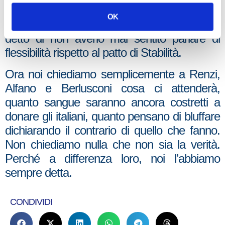
rilasciata al Financial Time dal ministro
OK
dell’Economia tedesco Schauble che ha
detto di non averlo mai sentito parlare di
flessibilità rispetto al patto di Stabilità.
Ora noi chiediamo semplicemente a Renzi,
Alfano e Berlusconi cosa ci attenderà,
quanto sangue saranno ancora costretti a
donare gli italiani, quanto pensano di bluffare
dichiarando il contrario di quello che fanno.
Non chiediamo nulla che non sia la verità.
Perché a differenza loro, noi l’abbiamo
sempre detta.
CONDIVIDI