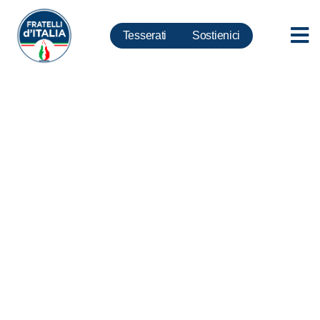
Tesserati
Sostienici
Che fine ha fatto la rivoluzione
in Europa?