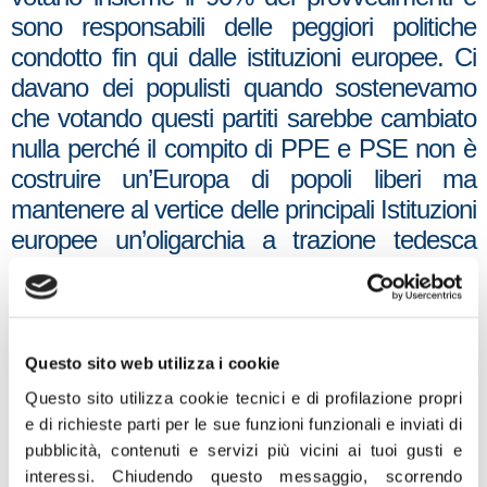
sono responsabili delle peggiori politiche
condotto fin qui dalle istituzioni europee. Ci
davano dei populisti quando sostenevamo
che votando questi partiti sarebbe cambiato
nulla perché il compito di PPE e PSE non è
costruire un’Europa di popoli liberi ma
mantenere al vertice delle principali Istituzioni
europee un’oligarchia a trazione tedesca
gradita ai poteri forti, alla grande finanza, alle
lobby, alle consorterie, alle banche.
Ci aveva assicurato che sarebbe cambiato
Questo sito web utilizza i cookie
tutto, che loro avrebbero cambiato tutto:
Questo sito utilizza cookie tecnici e di profilazione propri
nessuna continuità con il passato e svolte
e di richieste parti per le sue funzioni funzionali e inviati di
epocali nel rapporto tra Italia e Ue.
Oggi,
pubblicità, contenuti e servizi più vicini ai tuoi gusti e
interessi.
Chiudendo questo messaggio, scorrendo
dunque, da questi illustri esponenti politici