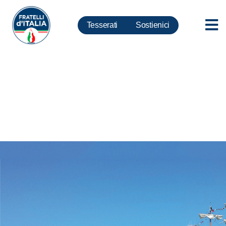
Tesserati
Sostienici
Civitavecchia, Silvestroni:
Piena condivisione su linea
politica della dirigenza locale