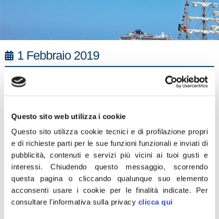
1 Febbraio 2019
“Piena condivisione per l’azione politica
messa in campo dalla dirigenza locale di
Civitavecchia sulla linea politica intrapresa
per le prossime amministrative. La
Questo sito web utilizza i cookie
compattezza della coalizione di centrodestra
Questo sito utilizza cookie tecnici e di profilazione propri
è e rimane la nostra priorità ma non può
e di richieste parti per le sue funzioni funzionali e inviati di
significare proseguire nella situazione di
pubblicità, contenuti e servizi più vicini ai tuoi gusti e
interessi.
Chiudendo questo messaggio, scorrendo
stallo in cui ci troviamo. Se la Lega non è in
questa pagina o cliccando qualunque suo elemento
grado di indicare il candidato sindaco per
acconsenti usare i cookie per le finalità indicate.
Per
Civitavecchia faccia un passo indietro. Il
consultare l'informativa sulla privacy
clicca qui
lavoro fin qui svolto dai dirigenti provinciali e