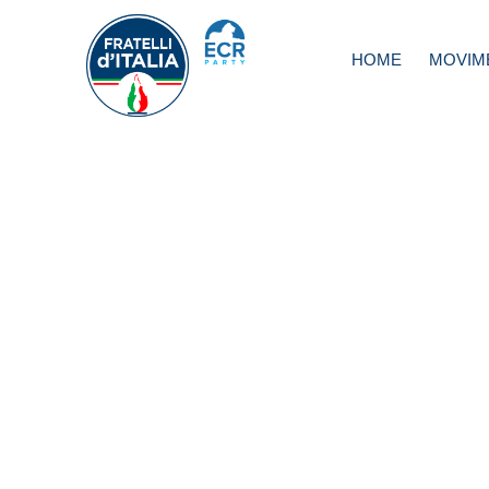
HOME
MOVIM
Clima, Meloni: C
ama la patria dif
l’ambiente. FdI c
dazi di civiltà per 
più inquinanti co
Cina