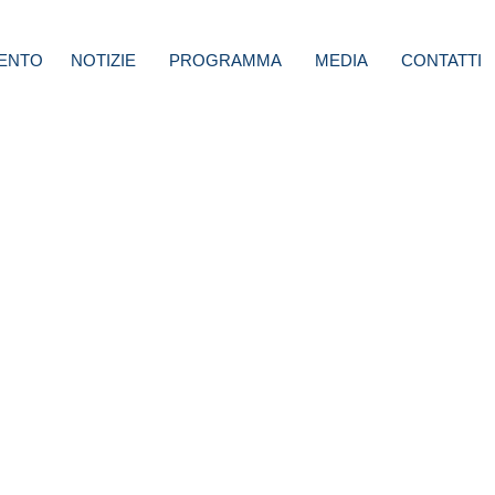
ENTO
NOTIZIE
PROGRAMMA
MEDIA
CONTATTI
hi
ende
hiede
stati
me la