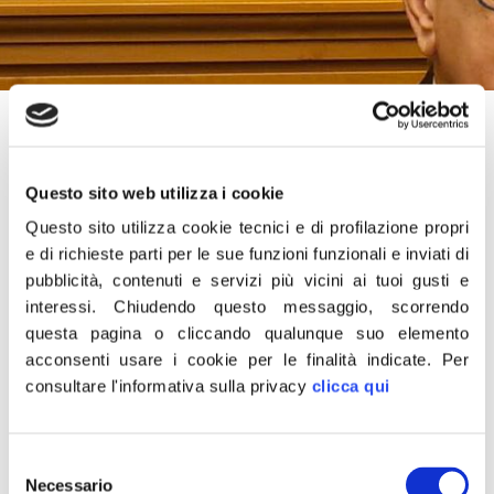
31 Marzo 2023
“
Il lavoro sul Codice degli appalti nasce su input del Pnrr.
Questo sito web utilizza i cookie
È figlio di una legge delega approvata nella passata
Questo sito utilizza cookie tecnici e di profilazione propri
legislatura e il Consiglio di Stato ha avuto un ruolo
e di richieste parti per le sue funzioni funzionali e inviati di
decisivo nella sua definizione. Inoltre sono state audite
pubblicità, contenuti e servizi più vicini ai tuoi gusti e
130-140 associazioni, lo stesso parlamento ha
interessi.
Chiudendo questo messaggio, scorrendo
presentato osservazioni. La corruzione non la si
questa pagina o cliccando qualunque suo elemento
cancella per legge. Se si vuole dare un peso diverso alle
acconsenti usare i cookie per le finalità indicate.
Per
soglie ci può stare, ma se si vogliono bypassare le
consultare l'informativa sulla privacy
clicca qui
soglie si spezzano i lavori in due. Insomma non mi pare
ci siano le condizioni cosi drammatiche che si vogliono
Selezione
paventare”.
Necessario
del