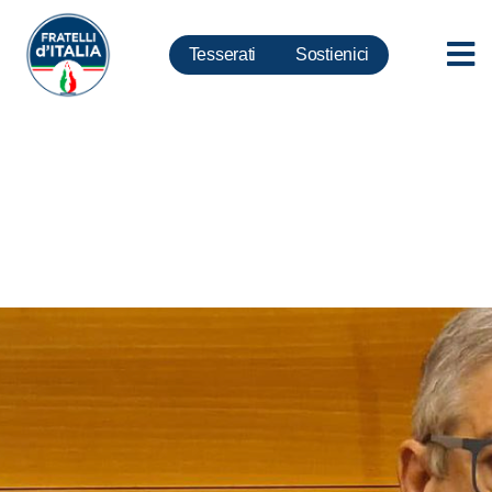
Tesserati
Sostienici
Codice appalti, Foti: la
corruzione non si cancella per
legge