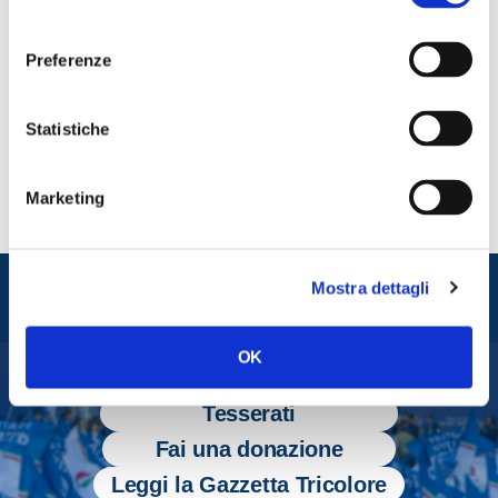
Così Tommaso Foti, capogruppo di Fratelli d’Italia alla
consenso
Camera in una intervista a Il Giornale.
Preferenze
CONDIVIDI
Statistiche
Marketing
Entra nel mondo di
Mostra dettagli
Fratelli d'Italia
OK
Tesserati
Fai una donazione
Leggi la Gazzetta Tricolore