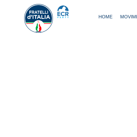
HOME
MOVIM
Comunali, Bigna
Risposta piccata 
Fiano denota
nervosismo PD