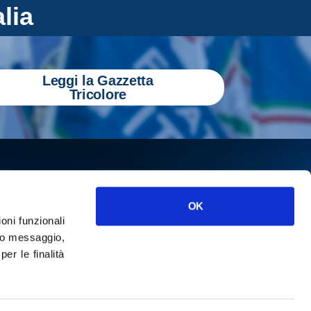
alia
Leggi la Gazzetta
Tricolore
OK
ioni funzionali
o messaggio,
r le finalità
ISCRIVITI