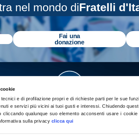
tra nel mondo di
Fratelli d'It
Fai una
donazione
 cookie
tecnici e di profilazione propri e di richieste parti per le sue funz
enuti e servizi più vicini ai tuoi gusti e interessi.
Chiudendo quest
 cliccando qualunque suo elemento acconsenti usare i cookie pe
informativa sulla privacy
clicca qui
a
Gazzetta Tricolore
per tenerti aggiornato