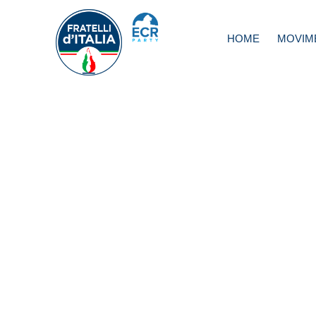
HOME
MOVIM
Comunali Roma,
Fidanza: Polito f
politica, un autogo
tweet su Meloni 
Raggi