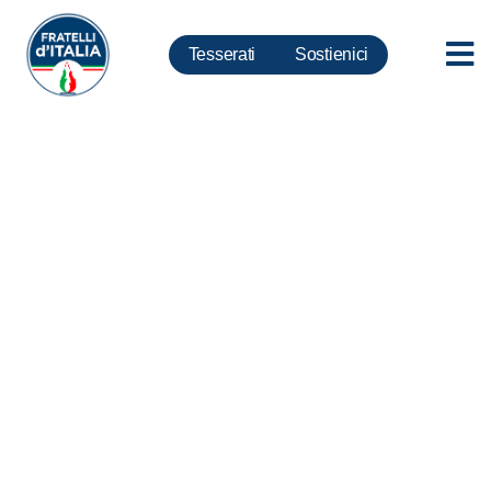
Tesserati
Sostienici
Conferenza Stampa a Roma
Salvini-Meloni-Tajani per Enrico
Michetti