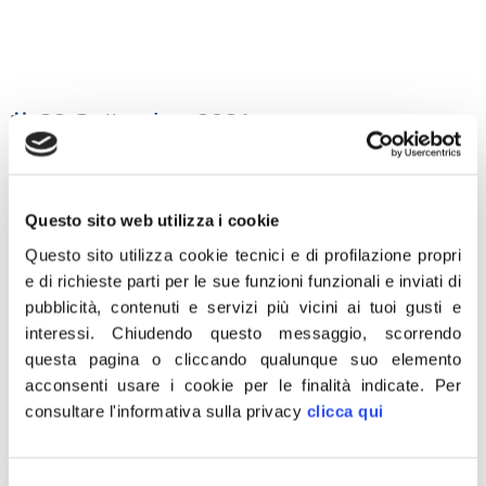
30 Settembre 2021
Domani, venerdì 1 ottobre, alle ore 10.00, a Largo Nicolò
Cannella a Roma è in programma una conferenza
Questo sito web utilizza i cookie
stampa a sostegno del candidato sindaco Enrico
Michetti. Saranno presenti Matteo Salvini, Giorgia Meloni
Questo sito utilizza cookie tecnici e di profilazione propri
e di richieste parti per le sue funzioni funzionali e inviati di
e Antonio Tajani.
pubblicità, contenuti e servizi più vicini ai tuoi gusti e
L’accesso all’area è consentito previo accredito e nel
interessi.
Chiudendo questo messaggio, scorrendo
questa pagina o cliccando qualunque suo elemento
rispetto delle norme anti-Covid. I giornalisti, fotografi e
acconsenti usare i cookie per le finalità indicate.
Per
cineoperatori che vorranno seguire l’evento dovranno
consultare l'informativa sulla privacy
clicca qui
inviare la richiesta di accredito entro oggi, giovedì 1
ottobre alle ore 19 all’indirizzo e-
mail:
stampa.fratelliditalia@gmail.
com
, indicando nome
Selezione