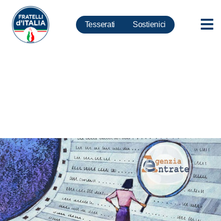
Tesserati
Sostienici
Consiglio dei ministri: fisco
amico e in linea con altri Paesi
Ue