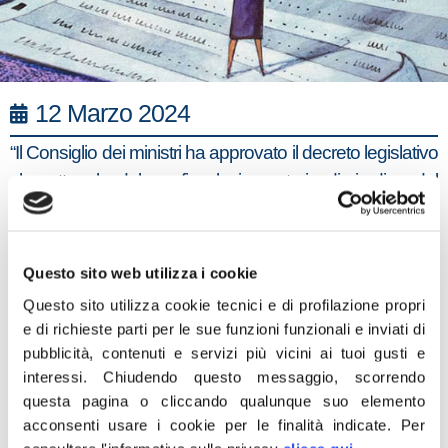
12 Marzo 2024
“Il Consiglio dei ministri ha approvato il decreto legislativo
che attua la delega fiscale in materia di riordino del
sistema nazionale della riscossione che consentirà di
combattere l’evasione vera e che costruisce un fisco
alleato di chi produce ricchezza e non più nemico o
Questo sito web utilizza i cookie
vessatore. La misura, fra le altre cose, prevede un
Questo sito utilizza cookie tecnici e di profilazione propri
allungamento dei tempi dei piani di rateizzazione del
e di richieste parti per le sue funzioni funzionali e inviati di
pagamento dei debiti con il Fisco, fino ad un massimo di
pubblicità, contenuti e servizi più vicini ai tuoi gusti e
120 rate per i contribuenti che dimostrano di essere in
interessi.
Chiudendo questo messaggio, scorrendo
questa pagina o cliccando qualunque suo elemento
una situazione di obiettiva difficoltà e la tempestiva
acconsenti usare i cookie per le finalità indicate.
Per
notifica di pagamento entro 9 mesi dall’affidamento del