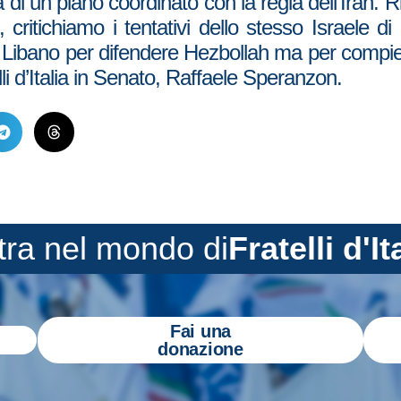
i un piano coordinato con la regia dell’Iran. Ric
critichiamo i tentativi dello stesso Israele di 
in Libano per difendere Hezbollah ma per compie
elli d’Italia in Senato, Raffaele Speranzon.
tra nel mondo di
Fratelli d'It
Fai una
donazione