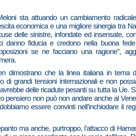
eloni sta attuando un cambiamento radicale all
escita economica e una migliore sinergia tra Naz
use delle sinistre, infondate ed insensate, co
ni ci danno fiducia e credono nella buona fede
opposizioni se ne facciano una ragione”, a
amera.
n dimostrano che la linea italiana in tema di
 di grandi tensioni internazionali e non possi
 avrebbe delle ricadute pesanti su tutta la Ue. 
stro pensiero non può non andare anche al Venez
i e dobbiamo essere convinti nell’inchiodare il
i Lepanto ma anche, purtroppo, l’attacco di Hama