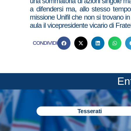
una sommatoria di azioni singole ma d
a difendersi ma, allo stesso tempo, 
missione Unifil che non si trovano 
aula il vicepresidente vicario di Frat
CONDIVIDI
En
Tesserati