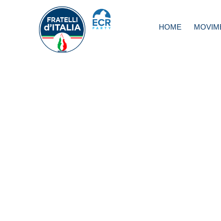
HOME
MOVIM
Consiglio Ue: lin
italiana è diventa
linea europea