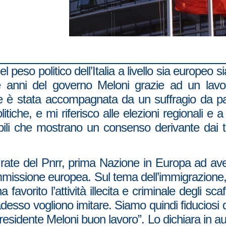
el peso politico dell’Italia a livello sia europeo
ue anni del governo Meloni grazie ad un lavor
e è stata accompagnata da un suffragio da part
itiche, e mi riferisco alle elezioni regionali 
ibili che mostrano un consenso derivante dai ta
rate del Pnrr, prima Nazione in Europa ad aver
missione europea. Sul tema dell’immigrazione,
 favorito l’attività illecita e criminale degli sca
desso vogliono imitare. Siamo quindi fiduciosi 
idente Meloni buon lavoro”. Lo dichiara in aula 