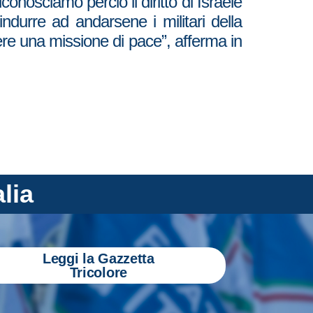
onosciamo perciò il diritto di Israele
indurre ad andarsene i militari della
re una missione di pace”, afferma in
alia
Leggi la Gazzetta
Tricolore