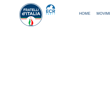
HOME
MOVIM
Coronavirus, Bald
Task force per
protocollo univoc
sanificazione e
igienizzazione