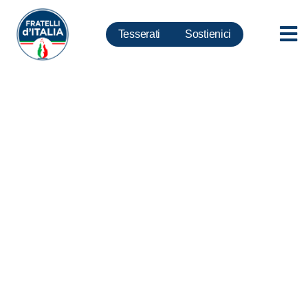
Tesserati
Sostienici
Coronavirus, Bellucci: Vittoria,
approvato emendamento FdI
per uscite disabili