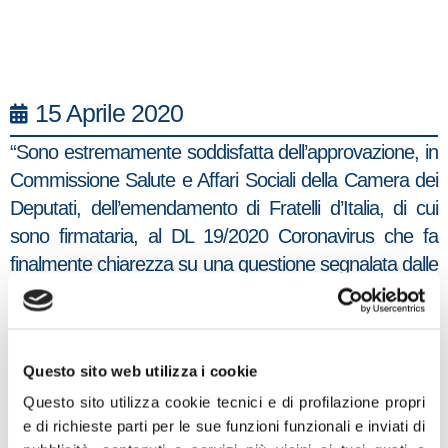
15 Aprile 2020
“Sono estremamente soddisfatta dell’approvazione, in
Commissione Salute e Affari Sociali della Camera dei
Deputati, dell’emendamento di Fratelli d’Italia, di cui
sono firmataria, al DL 19/2020 Coronavirus che fa
finalmente chiarezza su una questione segnalata dalle
famiglie di disabili e con disturbi dello spettro autistico
e consente con una netta previsione legislativa le
uscite dall’ambiente domestico a persone con
Questo sito web utilizza i cookie
disabilità intellettiva, sensoriale, motoria, con disturbi
dello spettro autistico e problematiche psichiatriche e
Questo sito utilizza cookie tecnici e di profilazione propri
e di richieste parti per le sue funzioni funzionali e inviati di
comportamentali.