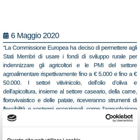
6 Maggio 2020
“La Commissione Europea ha deciso di permettere agli
Stati Membri di usare i fondi di sviluppo rurale per
indennizzare gli agricoltori e le PMI del settore
agroalimentare rispettivamente fino a € 5.000 e fino a €
50.000. I settori vitivinicolo, dell’olio d’oliva e
dell’apicoltura, insieme al settore caseario, della carne,
florovivaistico e delle patate, riceveranno strumenti di
flessibilità e sostegni eccezionali, come l’agevolazione
del processo di modifica dei programmi, il condono o la
riduzione di alcune sanzioni amministrative. Verrà inoltre
fornito supporto anche allo stoccaggio privato per i
Questo sito web utilizza i cookie