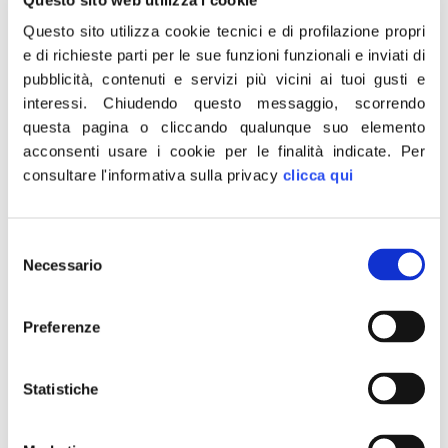
settori del latte in polvere, formaggi e carni ovine e
Questo sito utilizza cookie tecnici e di profilazione propri
caprine da un minimo di 2 mesi fino a 6 mesi”. Così in
e di richieste parti per le sue funzioni funzionali e inviati di
una nota l’europarlamentare di Fratelli d’Italia Sergio
pubblicità, contenuti e servizi più vicini ai tuoi gusti e
Berlato. “Le domande per partecipare al programma
interessi.
Chiudendo questo messaggio, scorrendo
apriranno il 7 maggio 2020. Tali misure includono anche
questa pagina o cliccando qualunque suo elemento
l’aumento degli importi per gli aiuti di Stato, i pagamenti
acconsenti usare i cookie per le finalità indicate.
Per
consultare l'informativa sulla privacy
clicca qui
anticipati più elevati e la proroga dei termini per la
presentazione delle domande di pagamento.
L’ammontare massimo che può essere allocato è nella
Selezione
misura dell’1% delle dotazioni di ciascun Programma di
Necessario
del
Sviluppo Rurale (PSR). Stati Membri e Regioni
consenso
dovrebbero, quanto prima, includere la misura all’interno
Preferenze
dei loro Programmi di Sviluppo Rurale entro il 31
dicembre 2020. L’UE ha dovuto attendere una
Statistiche
pandemia per comprendere quanto questo settore sia
importante per l’economia comunitaria.