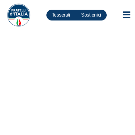
Tesserati
Sostienici
Coronavirus, Berlato: Da
Europa riconoscimento svolto
da settore agroalimentare