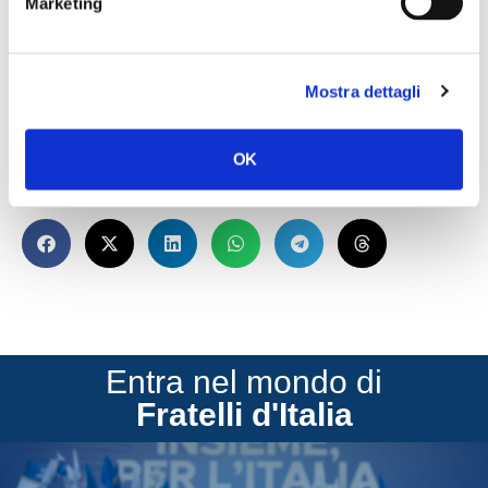
Marketing
È evidente – conclude Berlato – che quanto fatto finora
dall’UE non ha dato i frutti sperati e questa crisi, che ha
smascherato le fragilità dei sistemi finora utilizzati, ne è la
Mostra dettagli
prova. È necessario cambiare gli asset attuali e
presentare una visione politica concreta e sostenibile”.
OK
CONDIVIDI
Entra nel mondo di
Fratelli d'Italia