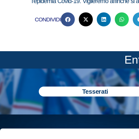
l’epidemia Covid-19. Vigileremo affinché si 
CONDIVIDI
En
Tesserati