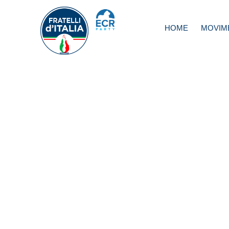
HOME
MOVIM
Coronavirus, Donz
Trasmissioni Pan
da oscurare su tu
canali