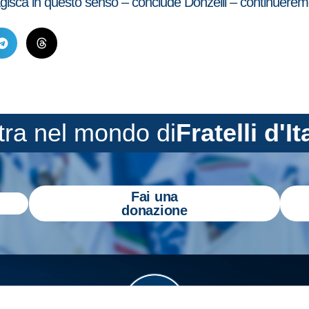
agisca in questo senso – conclude Donzelli – continueremo
tra nel mondo di
Fratelli d'It
Fai una
donazione