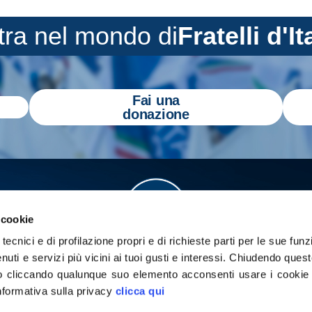
tra nel mondo di
Fratelli d'It
Fai una
donazione
 cookie
tecnici e di profilazione propri e di richieste parti per le sue funz
enuti e servizi più vicini ai tuoi gusti e interessi.
Chiudendo quest
 cliccando qualunque suo elemento acconsenti usare i cookie pe
informativa sulla privacy
clicca qui
a
Gazzetta Tricolore
per tenerti aggiornato