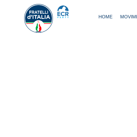
HOME
MOVIM
Coronavirus, FdI
campagna “Orgog
Tricolore” 250mil
a Forze Armate 
Forze dell’Ordine
strumenti per la
prevenzione dell
diffusione del co