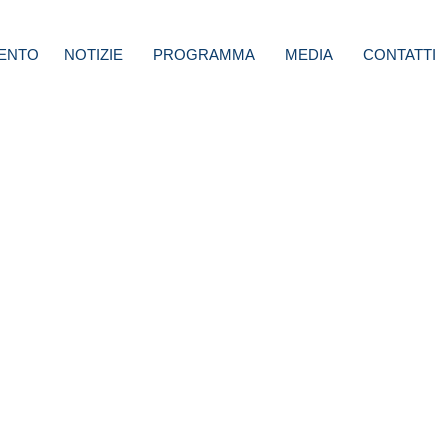
ENTO
NOTIZIE
PROGRAMMA
MEDIA
CONTATTI
: Da
lio
a euro
e
 per
a
ntagio