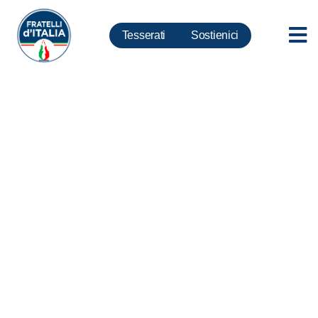
Tesserati
Sostienici
Coronavirus, Frassinetti: Utile
modifica a numero chiuso a
medicina