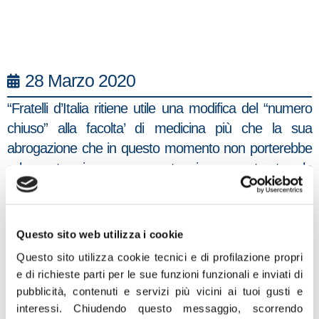
28 Marzo 2020
“Fratelli d’Italia ritiene utile una modifica del “numero
chiuso” alla facolta’ di medicina più che la sua
abrogazione che in questo momento non porterebbe
a breve termine nessun vantaggio per contrastare le
difficoltà attuali della gestione dell’epidemia da COVID-
19. Per tale emergenza sarà più utile una modifica
della legge sulla formazione specialistica, già
Questo sito web utilizza i cookie
presentata come emendamento al decreto cura Italia.
Questo sito utilizza cookie tecnici e di profilazione propri
Per quanto riguarda il numero chiuso per medicina
e di richieste parti per le sue funzioni funzionali e inviati di
invece, ribadiamo con forza che va modificato,
pubblicità, contenuti e servizi più vicini ai tuoi gusti e
affinché divenga più equo e meritocratico, e sia
interessi.
Chiudendo questo messaggio, scorrendo