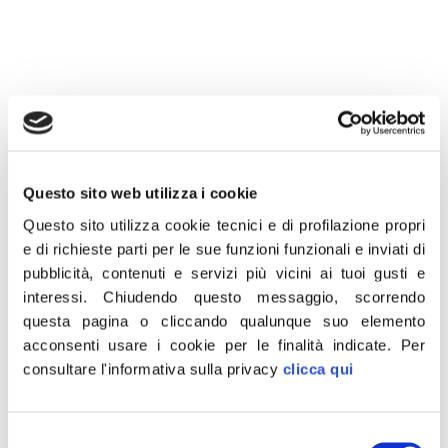
17 Aprile 2020
Questo sito web utilizza i cookie
«La destra, cioè Fratelli d’Italia, caro Zingaretti, ha
Questo sito utilizza cookie tecnici e di profilazione propri
votato come sempre nell’interesse dell’Italia: No MES
e di richieste parti per le sue funzioni funzionali e inviati di
e sì agli Eurobond. La sinistra, invece, ha fatto come
pubblicità, contenuti e servizi più vicini ai tuoi gusti e
interessi.
Chiudendo questo messaggio, scorrendo
al solito ciò che le hanno ordinato di fare la Francia e
questa pagina o cliccando qualunque suo elemento
la Germania: sì alla trappola MES per strangolare
acconsenti usare i cookie per le finalità indicate.
Per
l’Italia».
consultare l'informativa sulla privacy
clicca qui
È quanto risponde il presidente di Fratelli d’Italia
Giorgia Meloni al tweet del segretario del PD, Nicola
Selezione