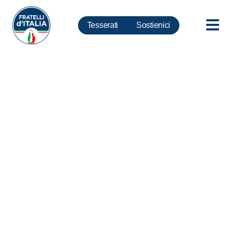
Tesserati
Sostienici
Coronavirus, Meloni a
Zingaretti: La destra ha votato
no MES e sì eurobond come
sempre nell’interesse dell’Italia.
Sinistra invece fa quel che
ordinano Germania e Francia