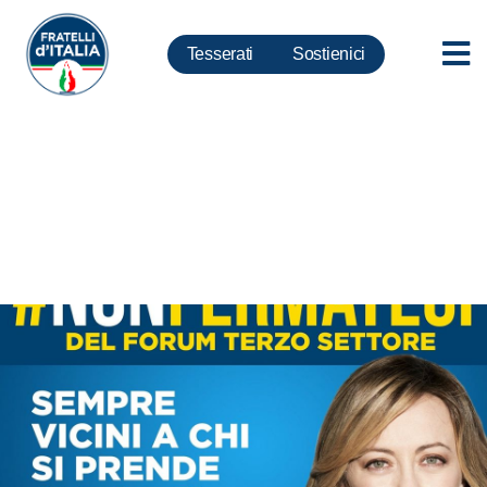
Tesserati
Sostienici
Coronavirus, Meloni aderisce a
campagna #nonfermateci.
Istituzioni sostengano terzo
settore