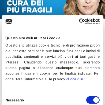
25 Aprile 2020
“Dopo l’emergenza chi si occuperà delle persone fragili,
Questo sito web utilizza i cookie
degli anziani, dei bambini? Le istituzioni sostengano
Questo sito utilizza cookie tecnici e di profilazione propri
concretamente il Terzo settore perché rischiamo di
e di richieste parti per le sue funzioni funzionali e inviati di
fermarci per sempre”.
pubblicità, contenuti e servizi più vicini ai tuoi gusti e
interessi.
Chiudendo questo messaggio, scorrendo
Anche io aderisco alla campagna #NonFermateci del
questa pagina o cliccando qualunque suo elemento
Forum Terzo Settore: sempre vicini a chi si prende cura
acconsenti usare i cookie per le finalità indicate.
Per
dei più fragili”.
consultare l'informativa sulla privacy
clicca qui
Lo scrive su Facebook il presidente di Fratelli d’Italia,
Giorgia Meloni.
Selezione
Necessario
del