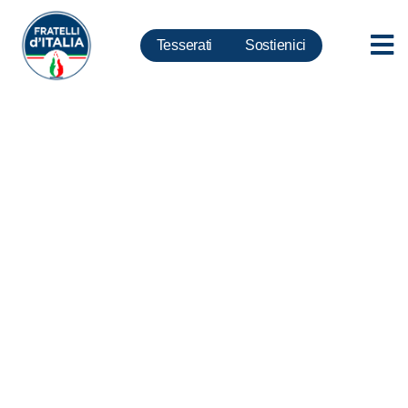
Tesserati
Sostienici
Coronavirus, Meloni: Da FdI
emendamenti a ‘cura Italia’ per
estendere golden power a
nostri asset strategici