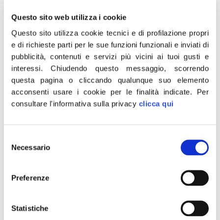
nella giusta direzione, che proprio Fratelli d’Italia aveva
Questo sito web utilizza i cookie
indicato con chiarezza da tempo al Governo affinché
fosse introdotto uno scudo più ampio e più efficace a
Questo sito utilizza cookie tecnici e di profilazione propri
e di richieste parti per le sue funzioni funzionali e inviati di
difesa delle nostre aziende, con la estensione della
pubblicità, contenuti e servizi più vicini ai tuoi gusti e
golden power e il potenziamento dell’intelligence
interessi.
Chiudendo questo messaggio, scorrendo
economica. A tal proposito già il 4 marzo abbiamo
questa pagina o cliccando qualunque suo elemento
depositato un disegno di legge in Senato, a prima
acconsenti usare i cookie per le finalità indicate.
Per
firma del senatore Urso, per rafforzare la tutela degli
consultare l'informativa sulla privacy
clicca qui
interessi strategici economici ma anche il ruolo di
indirizzo del Parlamento. E adesso abbiamo
Selezione
presentato un pacchetto di emendamenti al decreto
Necessario
del
“Cura Italia” al fine di estendere il golden power a
consenso
banche, assicurazioni, aziende farmaceutiche e di
Preferenze
tecnologia ospedaliera e in via eccezionale e
temporanea anche ai soggetti dell’Unione Europea.
Statistiche
Ora mi auguro che su questo sia possibile aprire un