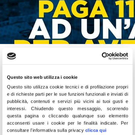
7 Aprile 2020
«La Regione Lazio guidata dal segretario Pd Zingaretti
ha affidato direttamente ad una piccola ditta
Questo sito web utilizza i cookie
sconosciuta (specializzata in vendita di lampadine a
Questo sito utilizza cookie tecnici e di profilazione propri
led e posseduta a metà da un cinese) la fornitura di
e di richieste parti per le sue funzioni funzionali e inviati di
mascherine FFP2 e FFP3 per la cifra di 35 milioni di
pubblicità, contenuti e servizi più vicini ai tuoi gusti e
euro. di questi soldi, 11 milioni sono stati già pagati in
interessi.
Chiudendo questo messaggio, scorrendo
anticipo. E le mascherine? Nessuno le ha viste. Ora la
questa pagina o cliccando qualunque suo elemento
acconsenti usare i cookie per le finalità indicate.
Per
Regione fa saper di aver richiesto i soldi indietro ma
consultare l'informativa sulla privacy
clicca qui
Fratelli d’Italia pretende chiarezza: porteremo il caso in