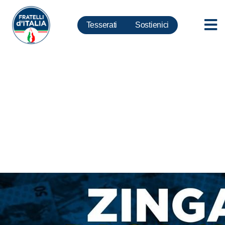
Tesserati
Sostienici
Coronavirus, Meloni: FdI
porterà in Parlamento caso
mascherine regione Lazio, non
accettiamo che soldi italiani
siano spesi con tanta
leggerezza