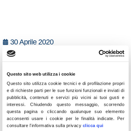
30 Aprile 2020
«Dal 1 Luglio 2020 è prevista l’estensione dell’obbligo di
scontrino elettronico a tutti gli esercizi commerciali,
anche quelli che hanno un fatturato inferiore ai 400.000€
Questo sito web utilizza i cookie
annui. Inutile dire che nella situazione in cui ci troviamo
Questo sito utilizza cookie tecnici e di profilazione propri
oggi è impensabile tenere in piedi questa misura,
e di richieste parti per le sue funzioni funzionali e inviati di
soprattutto perché rappresenta un ulteriore onere per chi
pubblicità, contenuti e servizi più vicini ai tuoi gusti e
è stato costretto a chiudere la serranda dai decreti
interessi.
Chiudendo questo messaggio, scorrendo
coronavirus. Chiediamo al Governo di sospendere a
questa pagina o cliccando qualunque suo elemento
tempo indeterminato questa misura che fa solo male
acconsenti usare i cookie per le finalità indicate.
Per
consultare l'informativa sulla privacy
clicca qui
alla ripartenza dei piccoli esercizi italiani, lo Stato deve