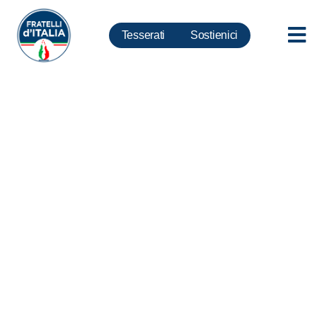
Tesserati
Sostienici
Coronavirus, Meloni: Governo
sospenda a tempo
indeterminato estensione
scontrino elettronico a tutti i
commercianti