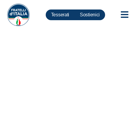
Tesserati
Sostienici
Coronavirus, Rampelli: Alitalia
resti italiana. Asset strategico,
no senza condizioni alla
Lufthansa