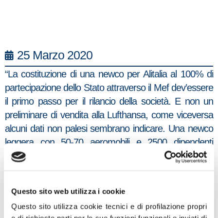
25 Marzo 2020
“La costituzione di una newco per Alitalia al 100% di
partecipazione dello Stato attraverso il Mef dev’essere
il primo passo per il rilancio della società. E non un
preliminare di vendita alla Lufthansa, come viceversa
alcuni dati non palesi sembrano indicare. Una newco
leggera con 50-70 aeromobili e 2500 dipendenti
diventerebbe una low-cost per trasporto aereo
nazionale da consegnare alla Germania, mentre la
badco resterebbe in capo al popolo italiano.
Questo sito web utilizza i cookie
Direi che ormai siamo vaccinati per questi trucchetti
Questo sito utilizza cookie tecnici e di profilazione propri
e chiederemo al governo nella conversione del