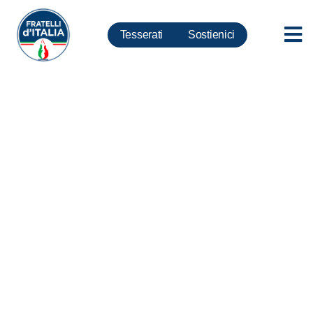
Tesserati
Sostienici
Coronavirus, Silvestroni:
Fiumicino rischia di diventare
polveriera. Pronta
interrogazione parlamentare