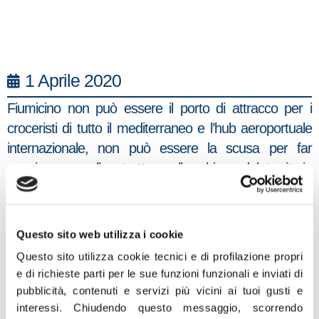
1 Aprile 2020
Fiumicino non può essere il porto di attracco per i
croceristi di tutto il mediterraneo e l’hub aeroportuale
internazionale, non può essere la scusa per far
soggiornare nelle strutture alberghiere del territorio
passeggeri e equipaggi senza nullaosta da parte dei
paesi di destinazione. Con una interrogazione
parlamentare al ministro Lamorgese e alla De Micheli
Questo sito web utilizza i cookie
chiederò che sia fatta luce su quella che potrebbe
Questo sito utilizza cookie tecnici e di profilazione propri
diventare una polveriera per Fiumicino e per Roma.
e di richieste parti per le sue funzioni funzionali e inviati di
C’è chi arriva a Fiumicino per nave chi con la scusa di
pubblicità, contenuti e servizi più vicini ai tuoi gusti e
scali tecnici all’aeroporto, chi pernotta nei pressi
interessi.
Chiudendo questo messaggio, scorrendo