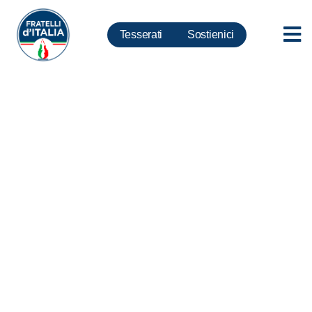
Tesserati
Sostienici
Coronavirus, Silvestroni: Per
smart working Tim bocciato