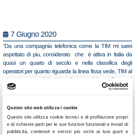
7 Giugno 2020
“Da una compagnia telefonica come la TIM mi sarei
aspettato di piu, considerato che è attiva in Italia da
quasi un quarto di secolo e nella classifica degli
operatori per quanto riguarda la linea fissa vede, TIM al
primo posto con il 51.2%. nella zona dei castelli romani
in particolare la zona limitrofa a Monte Cavo ,quello che
succede ogni volta che che c’è un banale temporale ed
un po’ di vento sa dell incredibile !!la didattica a distanza,
Questo sito web utilizza i cookie
esami universitari in video conferenza, commissioni
Questo sito utilizza cookie tecnici e di profilazione propri
parlamentari da remoto, non sono possibili per giorni. La
e di richieste parti per le sue funzioni funzionali e inviati di
TIM dopo normali eventi atmosferici segnala
pubblicità, contenuti e servizi più vicini ai tuoi gusti e