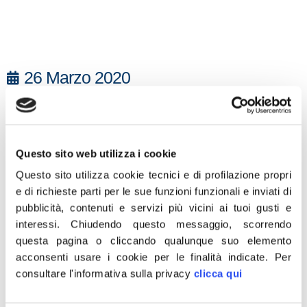
26 Marzo 2020
“Bene che dopo la mia denuncia sul focolare
coronavirus di Nerola e di possibili casi simili all’interno
delle case di riposo, l’assessore regionale del Lazio
Questo sito web utilizza i cookie
alla sanità, Alessio D’Amato, abbia preso coscienza
Questo sito utilizza cookie tecnici e di profilazione propri
del problema e chiesto l’intervento immediato dei
e di richieste parti per le sue funzioni funzionali e inviati di
prefetti e dei comuni per effettuare controlli a tappeto
pubblicità, contenuti e servizi più vicini ai tuoi gusti e
in queste strutture. Però non basta. E’ necessario
interessi.
Chiudendo questo messaggio, scorrendo
pensare subito a delle soluzioni per isolare i contagiati
questa pagina o cliccando qualunque suo elemento
dai sani ed evitare la diffusione di questo maledetto
acconsenti usare i cookie per le finalità indicate.
Per
consultare l'informativa sulla privacy
clicca qui
virus fra gli anziani che come è noto sono la categoria
più fragile. Rinnovo l’appello a far intervenire