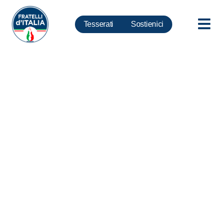
Tesserati
Sostienici
Coronavirus, Silvestroni:
Protezione civile e governo
intervengano subito su case di
risposo